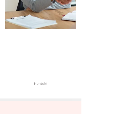
KARRIERE
Du willst Teil unseres Teams werden?
Melde dich bei uns und sende uns
deine Unterlagen an
postfach@lerali.de
Kontakt