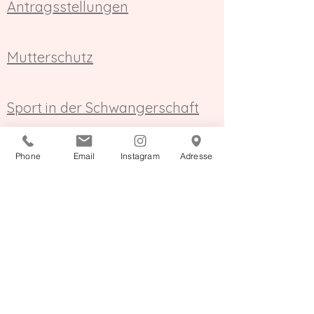
Antragsstellungen
Mutterschutz
Sport in der Schwangerschaft
Schwangerschaftsverluste
Phone
Email
Instagram
Adresse
Schwanger nach
Schicksalsschlag
Schwanger mit krankem Kind